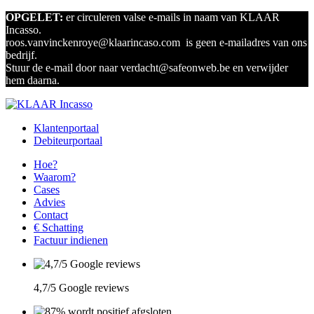
OPGELET:
er circuleren valse e-mails in naam van KLAAR
Incasso.
roos.vanvinckenroye@klaarincaso.com is geen e-mailadres van ons
bedrijf.
Stuur de e-mail door naar verdacht@safeonweb.be en verwijder
hem daarna.
Klantenportaal
Debiteurportaal
Hoe?
Waarom?
Cases
Advies
Contact
€ Schatting
Factuur indienen
4,7/5 Google reviews