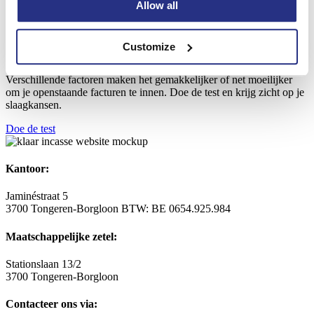
Allow all
geen kosten voor onze opdrachtgever
, en werd het dossier ‘gratis’
geïnd.
INCASSOSCHATTING
Customize
Wat is de kans dat je facturen nog betaald worden?
Verschillende factoren maken het gemakkelijker of net moeilijker
om je openstaande facturen te innen. Doe de test en krijg zicht op je
slaagkansen.
Doe de test
Kantoor:
Jaminéstraat 5
3700 Tongeren-Borgloon
BTW: BE 0654.925.984
Maatschappelijke zetel:
Stationslaan 13/2
3700 Tongeren-Borgloon
Contacteer ons via: