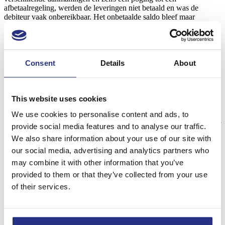
afbetaalregeling, werden de leveringen niet betaald en was de
debiteur vaak onbereikbaar. Het onbetaalde saldo bleef maar
oplopen.
De leverancier maakte de afspraak dat nieuwe leveringen contant
betaald moesten worden en vroeg per maand minstens 1 oude
openstaande factuur af te betalen. De samenwerking loopt mis: bij
Consent
Details
About
nieuwe leveringen is de debiteur vaak niet aanwezig en de betaling
werd niet op voorhand uitgevoerd. De groothandel beslist om niet
verder te leveren.
This website uses cookies
Telefonisch is de debiteur zelden bereikbaar, op mail wordt ook niet
geageerd. De debiteur geeft aan dat hij het financieel moeilijk heeft
We use cookies to personalise content and ads, to
en dat hij spoedig zal overgaan tot betaling. Hoog tijd om het dossier
provide social media features and to analyse our traffic.
over te maken aan KLAAR Incasso!
We also share information about your use of our site with
Wij zorgden voor een
gestructureerde aanpak
, waarbij we een
our social media, advertising and analytics partners who
afbetaalregeling
tot stand brachten en regelmatige herinneringen
may combine it with other information that you’ve
stuurden. Uiteindelijk
inden we het volledige bedrag van €
provided to them or that they’ve collected from your use
2.456,77
, inclusief extra kosten betaald, waarmee het dossier
succesvol werd afgerond.
of their services.
De debiteur heeft alles betaald: het factuursaldo en kosten voor
laattijdige betaling (interest en schadebeding). Omdat interest en
schadebeding de commissie zijn van KLAAR Incasso, waren er