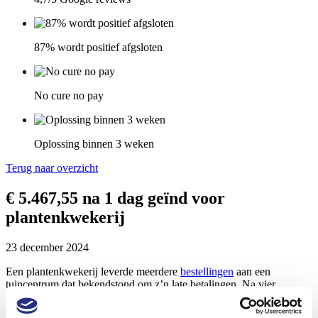
87% wordt positief afgsloten
No cure no pay
Oplossing binnen 3 weken
Terug naar overzicht
€ 5.467,55 na 1 dag geïnd voor
plantenkwekerij
23 december 2024
Een plantenkwekerij leverde meerdere
bestellingen
aan een
tuincentrum dat bekendstond om z’n late betalingen. Na vier
aanmaningen
en herhaalde betaalbeloften zonder resultaat, werd het
dossier overgedragen aan KLAAR Incasso. Binnen 24 uur na onze