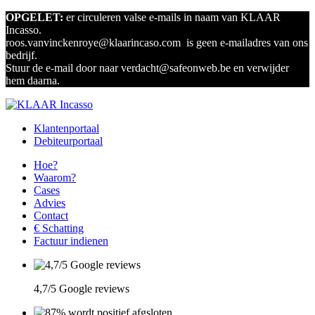
OPGELET:
er circuleren valse e-mails in naam van KLAAR
Incasso.
roos.vanvinckenroye@klaarincaso.com is geen e-mailadres van ons
bedrijf.
Stuur de e-mail door naar verdacht@safeonweb.be en verwijder
hem daarna.
Klantenportaal
Debiteurportaal
Hoe?
Waarom?
Cases
Advies
Contact
€ Schatting
Factuur indienen
4,7/5 Google reviews