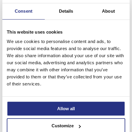
interventie, inclusief een aangetekende aanmaning en opvolging per
mail, werd het volledige bedrag van € 6.228,22 betaald. Onze
Consent
Details
About
opdrachtgever hoefde enkel de btw op onze commissie te betalen,
die volledig aftrekbaar is.
Resultaat:
This website uses cookies
Factuurbedrag: € 5.467,55
We use cookies to personalise content and ads, to
Extra kosten (interest + schadebeding): € 760,67
provide social media features and to analyse our traffic.
We also share information about your use of our site with
Volledige betaling ontvangen: € 6.228,22
our social media, advertising and analytics partners who
Doorgestort naar opdrachtgever: € 5.307,81 (btw op
may combine it with other information that you’ve
commissie: € 159,74, terugvorderbaar)
provided to them or that they’ve collected from your use
Dossier succesvol afgerond binnen 1 dag
of their services.
INCASSOSCHATTING
Wat is de kans dat je facturen nog betaald worden?
Allow all
Verschillende factoren maken het gemakkelijker of net moeilijker
om je openstaande facturen te innen. Doe de test en krijg zicht op je
slaagkansen.
Customize