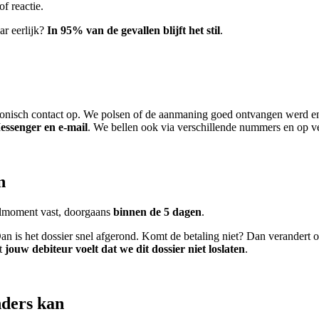
f reactie.
ar eerlijk?
In 95% van de gevallen blijft het stil
.
onisch contact op. We polsen of de aanmaning goed ontvangen werd en o
ssenger en e-mail
. We bellen ook via verschillende nummers en op ver
n
almoment vast, doorgaans
binnen de 5 dagen
.
an is het dossier snel afgerond. Komt de betaling niet? Dan verandert o
t
jouw debiteur voelt dat we dit dossier niet loslaten
.
nders kan