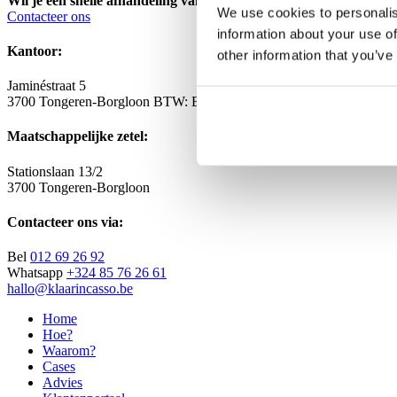
Wil je een snelle afhandeling van jouw dossier? KLAAR Incasso i
We use cookies to personalis
Contacteer ons
information about your use of
Kantoor:
other information that you’ve
Jaminéstraat 5
3700 Tongeren-Borgloon
BTW: BE 0654.925.984
Maatschappelijke zetel:
Stationslaan 13/2
3700 Tongeren-Borgloon
Contacteer ons via:
Bel
012 69 26 92
Whatsapp
+324 85 76 26 61
hallo@klaarincasso.be
Home
Hoe?
Waarom?
Cases
Advies