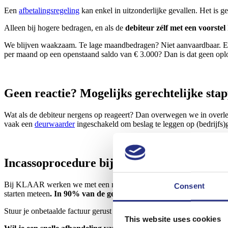
Een
afbetalingsregeling
kan enkel in uitzonderlijke gevallen. Het is g
Alleen bij hogere bedragen, en als de
debiteur zélf met een voorstel
We blijven waakzaam. Te lage maandbedragen? Niet aanvaardbaar. Ee
per maand op een openstaand saldo van € 3.000? Dan is dat geen oplos
Geen reactie? Mogelijks gerechtelijke sta
Wat als de debiteur nergens op reageert? Dan overwegen we in overl
vaak een
deurwaarder
ingeschakeld om beslag te leggen op (bedrijfs)
Incassoprocedure bij een wanbetaler? Alt
Bij KLAAR werken we met een menselijke, maar kordate aanpak. We be
Consent
starten meteen
. In 90% van de gevallen is er binnen de 3 weken re
Stuur je onbetaalde factuur gerust door per mail, wij doen de rest. He
This website uses cookies