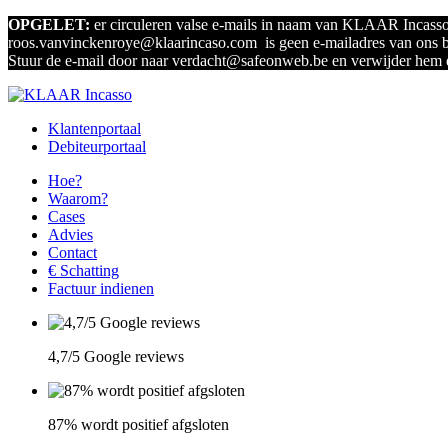
OPGELET:
er circuleren valse e-mails in naam van KLAAR Incasso
roos.vanvinckenroye@klaarincaso.com is geen e-mailadres van ons be
Stuur de e-mail door naar verdacht@safeonweb.be en verwijder hem 
Klantenportaal
Debiteurportaal
Hoe?
Waarom?
Cases
Advies
Contact
€ Schatting
Factuur indienen
4,7/5 Google reviews
87% wordt positief afgsloten