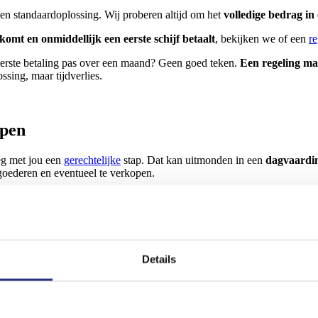
een standaardoplossing. Wij proberen altijd om het
volledige bedrag in
 komt en onmiddellijk een eerste schijf betaalt
, bekijken we of een
re
rste betaling pas over een maand? Geen goed teken.
Een regeling ma
sing, maar tijdverlies.
ppen
eg met jou een
gerechtelijke
stap. Dat kan uitmonden in een
dagvaardi
goederen en eventueel te verkopen.
ijd kordaat opgevolgd door KLAAR Incasso
llen, mailen, sms’en en houden vol tot er een oplossing is. Liefst
mi
Details
sultaat
, zonder dat er een
advocaat
of gerechtsdeurwaarder aan te pas 
b je hier nog vragen over?
Contacteer ons
vandaag nog. Wij bezorgen j