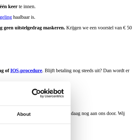
 één keer
te innen.
geling
haalbaar is.
g geen uitstelgedrag maskeren.
Krijgen we een voorstel van € 50
ng of
IOS-procedure
. Blijft betaling nog steeds uit? Dan wordt er
nnelijk
. En snel. Geef je dossier vandaag nog aan ons door. Wij
About
komt.
e
binnen de 3 weken
een oplossing.